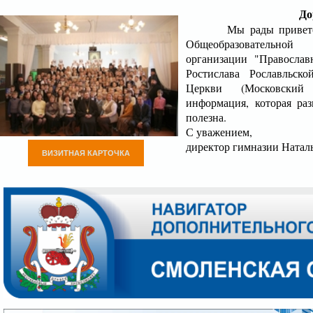
До
Мы рады приветств
Общеобразовательно
организации "Православ
Ростислава Рославльск
Церкви (Московский 
информация, которая ра
полезна.
С уважением,
директор гимназии Натал
ВИЗИТНАЯ КАРТОЧКА