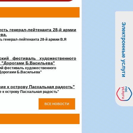
Электронные услуги
есть генерал-лейтенанта 28-й армии
ова.
ть генерал-лейтенанта 28-й армии В.Я
ский фестиваль художественного
 "Дорогами Б.Васильева"
ий фестиваль художественного
Дорогами Б.Васильева"
ие к острову Пасхальная радость"
 к острову Пасхальная радость"
ВСЕ НОВОСТИ